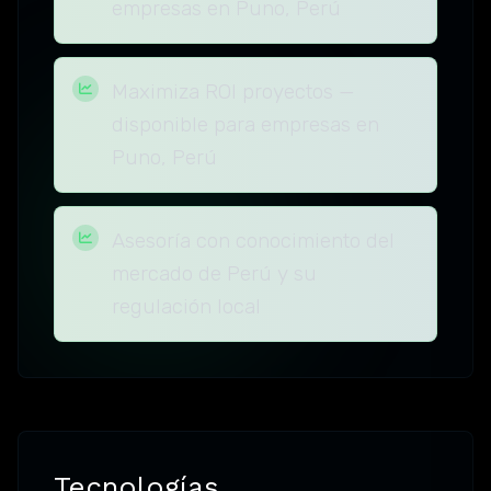
empresas en Puno, Perú
Maximiza ROI proyectos —
disponible para empresas en
Puno, Perú
Asesoría con conocimiento del
mercado de Perú y su
regulación local
Tecnologías