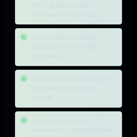
80% — disponible para
empresas en Puno, Perú
Mejor rendimiento para tu
negocio en Perúa calidad
entregables
Optim de costos operativos en
Puno, Perúiza recursos
equipos
Aumenta satisfacción
stakeholders — disponible para