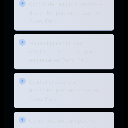
Control de riesgos proactivo —
disponible para empresas en
Puno, Perú
Metodologías híbridas
efectivas — disponible para
empresas en Puno, Perú
Calidad excepcional —
disponible para empresas en
Puno, Perú
Comunicación transparente —