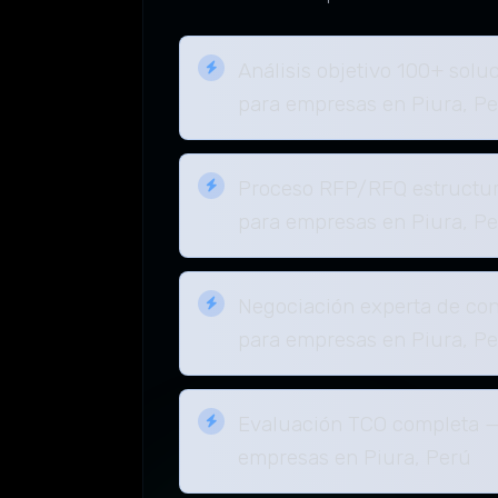
Análisis objetivo 100+ solu
para empresas en Piura, P
Proceso RFP/RFQ estructur
para empresas en Piura, P
Negociación experta de con
para empresas en Piura, P
Evaluación TCO completa —
empresas en Piura, Perú