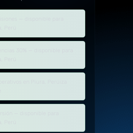
isiones — disponible para
a, Perú
encias 30% — disponible para
a, Perú
perativos en Piura, Perúiza
e
rsión — disponible para
a, Perú