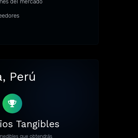
ones del mercado
eedores
a, Perú
ios Tangibles
medibles que obtendrás