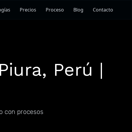
ogías
Precios
Proceso
Blog
Contacto
iura, Perú |
do con procesos