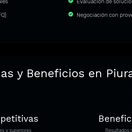
ales
Evaluación de soluci
FQ)
Negociación con prov
as y Beneficios en Piur
petitivas
Benefic
es y superiores
Resultados 