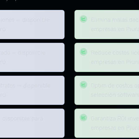
ciones — disponible
Elimina malas dec
erú
empresas en Piur
ado — disponible
Reduce costos lic
erú
empresas en Piur
tratos — disponible
Optim de costos o
erú
selección softwar
 disponible para
Garantiza ROI inve
empresas en Piur