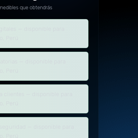
medibles que obtendrás
gitales — disponible para
o, Perú
atorias — disponible para
o, Perú
a clientes — disponible para
o, Perú
seguridad — disponible para
o, Perú