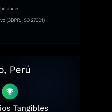
bilidades
vo (GDPR, ISO 27001)
o, Perú
ios Tangibles