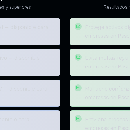
es y superiores
Resultados 
al — disponible para
Protege activos di
empresas en Pasc
vo — disponible
Evita multas regul
erú
empresas en Pasc
7 — disponible para
Mantiene confianz
empresas en Pasc
ponible para
Previene brechas 
empresas en Pasc