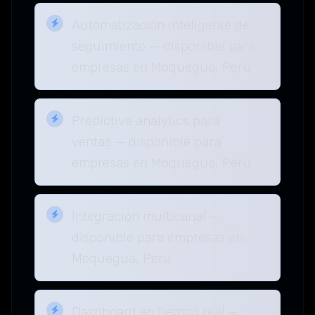
Automatización inteligente de
seguimiento — disponible para
empresas en Moquegua, Perú
Predictive analytics para
ventas — disponible para
empresas en Moquegua, Perú
Integración multicanal —
disponible para empresas en
Moquegua, Perú
Dashboard en tiempo real —