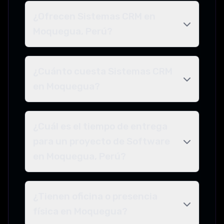
¿Ofrecen Sistemas CRM en
Moquegua, Perú?
¿Cuánto cuesta Sistemas CRM
en Moquegua?
¿Cuál es el tiempo de entrega
para un proyecto de Software
en Moquegua, Perú?
¿Tienen oficina o presencia
física en Moquegua?