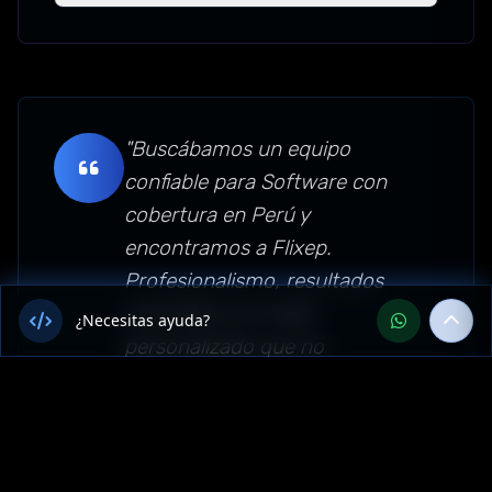
"Buscábamos un equipo
confiable para Software con
cobertura en Perú y
encontramos a Flixep.
Profesionalismo, resultados
concretos y un trato
¿Necesitas ayuda?
personalizado que no
esperábamos. Sin dudas los
recomendamos para empresas
de Moquegua, Perú."
Sector: software — Moquegua,