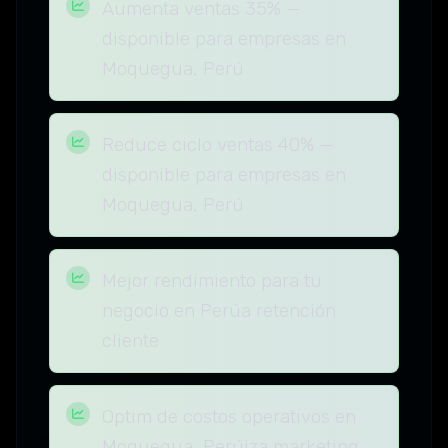
Aumenta ventas 35% —
disponible para empresas en
Moquegua, Perú
Reduce ciclo ventas 40% —
disponible para empresas en
Moquegua, Perú
Mejor rendimiento para tu
negocio en Perúa retención
cliente
Optim de costos operativos en
Moquegua, Perúiza marketing