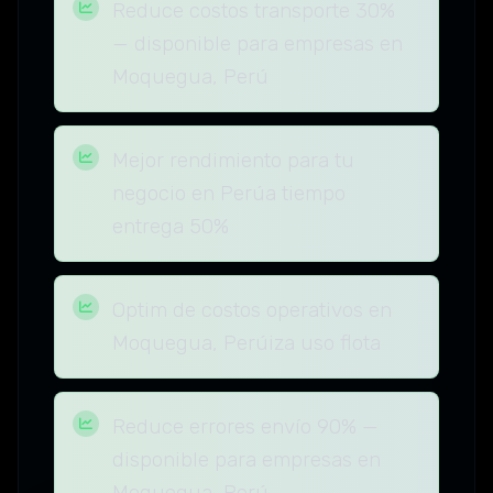
Reduce costos transporte 30%
— disponible para empresas en
Moquegua, Perú
Mejor rendimiento para tu
negocio en Perúa tiempo
entrega 50%
Optim de costos operativos en
Moquegua, Perúiza uso flota
Reduce errores envío 90% —
disponible para empresas en
Moquegua, Perú