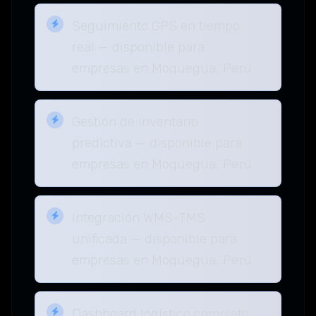
Seguimiento GPS en tiempo
real — disponible para
empresas en Moquegua, Perú
Gestión de inventario
predictiva — disponible para
empresas en Moquegua, Perú
Integración WMS-TMS
unificada — disponible para
empresas en Moquegua, Perú
Dashboard logístico completo