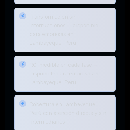
Transformación sin
interrupciones — disponible
para empresas en
Lambayeque, Perú
ROI medible en cada fase —
disponible para empresas en
Lambayeque, Perú
Cobertura en Lambayeque,
Perú con atención directa y sin
intermediarios