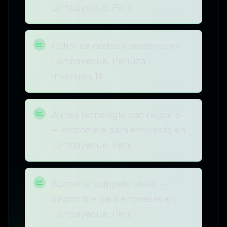
Lambayeque, Perú
Optim de costos operativos en
Lambayeque, Perúiza
inversión TI
Alinea tecnología con negocio
— disponible para empresas en
Lambayeque, Perú
Aumenta competitividad —
disponible para empresas en
Lambayeque, Perú