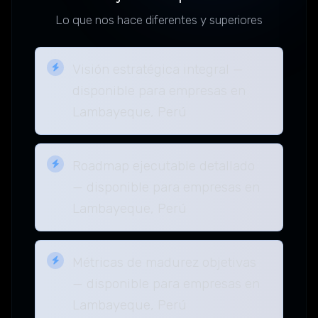
Lo que nos hace diferentes y superiores
Visión estratégica integral —
disponible para empresas en
Lambayeque, Perú
Roadmap ejecutable detallado
— disponible para empresas en
Lambayeque, Perú
Métricas de madurez objetivas
— disponible para empresas en
Lambayeque, Perú