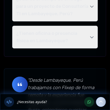
para un proyecto de Consultoría
TI en Lambayeque, Perú?
¿Tienen oficina o presencia
física en Lambayeque?
"Desde Lambayeque, Perú
trabajamos con Flixep de forma
remota y la experiencia fue
¿Necesitas ayuda?
impecable. La comunicación fue
fluida, entendieron nuestras