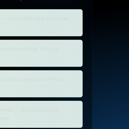
 — disponible para empresas
erativos en Ica, Perúiza
 para tu negocio en Perúa
iento — disponible para
Perú