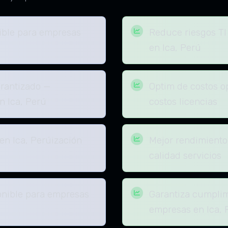
nible para empresas
Reduce riesgos TI
en Ica, Perú
rantizado —
Optim de costos op
n Ica, Perú
costos licencias
en Ica, Perúización
Mejor rendimiento
calidad servicios
onible para empresas
Garantiza cumplim
empresas en Ica, 