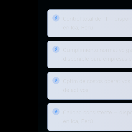
Control total de TI — dispo
en Ica, Perú
Cumplimiento normativo ga
disponible para empresas e
Optim de costos operativos 
de activos
Calidad consistente — disp
en Ica, Perú