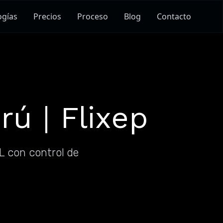
ogías
Precios
Proceso
Blog
Contacto
ú | Flixep
IL con control de