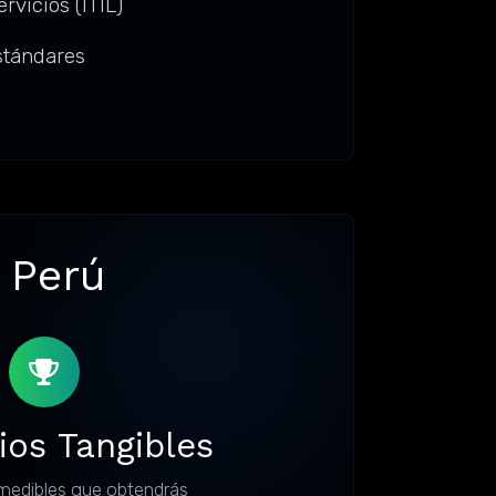
rvicios (ITIL)
estándares
, Perú
ios Tangibles
medibles que obtendrás