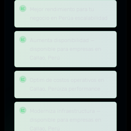
Mejor rendimiento para tu
negocio en Perúa escalabilidad
Aumenta disponibilidad —
disponible para empresas en
Callao, Perú
Optim de costos operativos en
Callao, Perúiza performance
Moderniza infraestructura —
disponible para empresas en
Callao, Perú