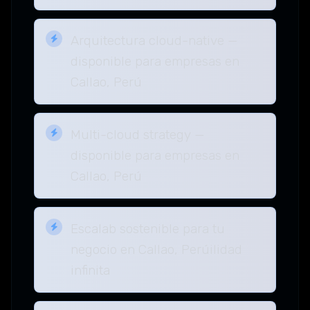
Arquitectura cloud-native —
disponible para empresas en
Callao, Perú
Multi-cloud strategy —
disponible para empresas en
Callao, Perú
Escalab sostenible para tu
negocio en Callao, Perúilidad
infinita