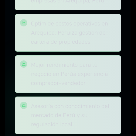
empresas en Arequipa, Perú
Optim de costos operativos en
Arequipa, Perúiza gestión de
cartera de propiedades
Mejor rendimiento para tu
negocio en Perúa experiencia
comprador-vendedor
Asesoría con conocimiento del
mercado de Perú y su
regulación local