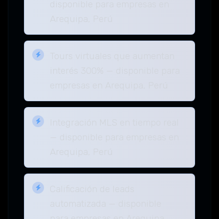
disponible para empresas en
Arequipa, Perú
Tours virtuales que aumentan
interés 300% — disponible para
empresas en Arequipa, Perú
Integración MLS en tiempo real
— disponible para empresas en
Arequipa, Perú
Calificación de leads
automatizada — disponible
para empresas en Arequipa,