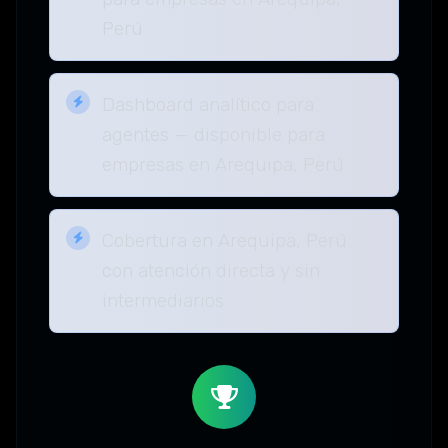
Perú
Dashboard analítico para
agentes — disponible para
empresas en Arequipa, Perú
Cobertura en Arequipa, Perú
con atención directa y sin
intermediarios