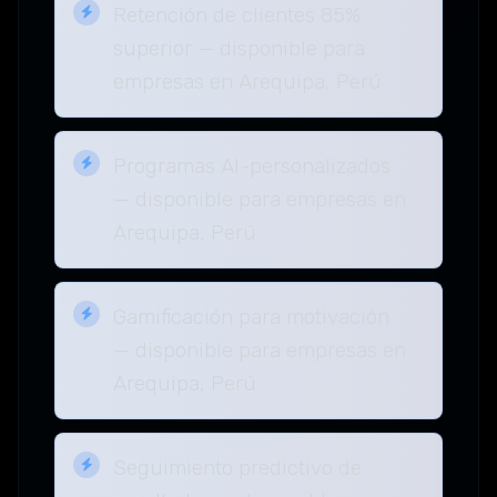
Retención de clientes 85%
superior — disponible para
empresas en Arequipa, Perú
Programas AI-personalizados
— disponible para empresas en
Arequipa, Perú
Gamificación para motivación
— disponible para empresas en
Arequipa, Perú
Seguimiento predictivo de