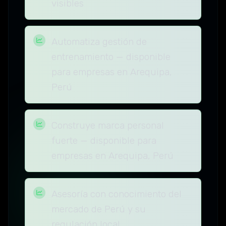
visibles
Automatiza gestión de
entrenamiento — disponible
para empresas en Arequipa,
Perú
Construye marca personal
fuerte — disponible para
empresas en Arequipa, Perú
Asesoría con conocimiento del
mercado de Perú y su
regulación local