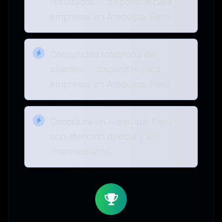
resultados — disponible para
empresas en Arequipa, Perú
Comunidad integrada de
clientes — disponible para
empresas en Arequipa, Perú
Cobertura en Arequipa, Perú
con atención directa y sin
intermediarios