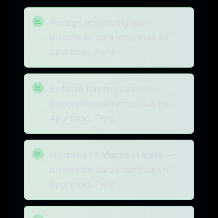
Protege activos digitales —
disponible para empresas en
Apurímac, Perú
Evita multas regulatorias —
disponible para empresas en
Apurímac, Perú
Mantiene confianza clientes —
disponible para empresas en
Apurímac, Perú