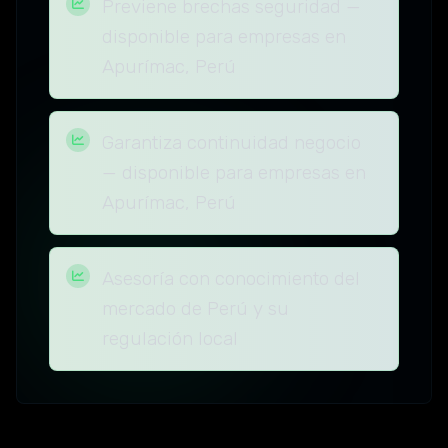
Previene brechas seguridad —
disponible para empresas en
Apurímac, Perú
Garantiza continuidad negocio
— disponible para empresas en
Apurímac, Perú
Asesoría con conocimiento del
mercado de Perú y su
regulación local