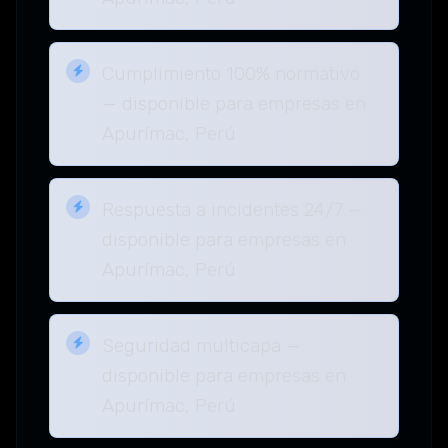
Cumplimiento 100% normativo
— disponible para empresas en
Apurímac, Perú
Respuesta a incidentes 24/7 —
disponible para empresas en
Apurímac, Perú
Seguridad multicapa —
disponible para empresas en
Apurímac, Perú