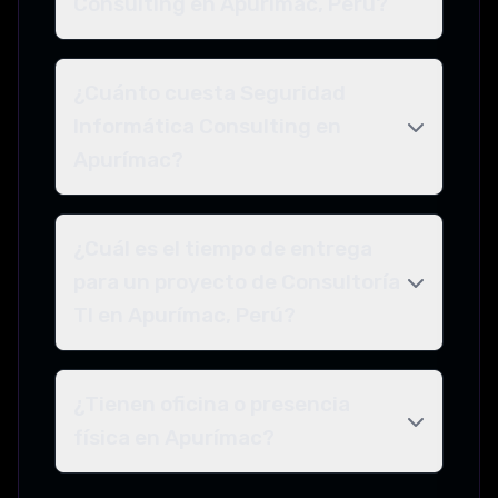
Consulting en Apurímac, Perú?
¿Cuánto cuesta Seguridad
Informática Consulting en
Apurímac?
¿Cuál es el tiempo de entrega
para un proyecto de Consultoría
TI en Apurímac, Perú?
¿Tienen oficina o presencia
física en Apurímac?