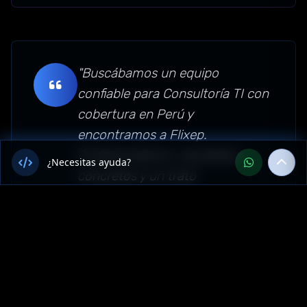
"Buscábamos un equipo
confiable para Consultoría TI con
cobertura en Perú y
encontramos a Flixep.
Profesionalismo, resultados
¿Necesitas ayuda?
concretos y un trato
personalizado que no
esperábamos. Sin dudas los
recomendamos para empresas
de Apurímac, Perú."
Sector: consultoria-ti —
Apurímac, Perú