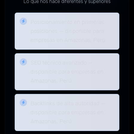
Lo que nos hace diferentes y superiores
Posicionamiento en primeras
posiciones — disponible para
empresas en Amazonas, Perú
SEO técnico avanzado —
disponible para empresas en
Amazonas, Perú
Backlinks de alta autoridad —
disponible para empresas en
Amazonas, Perú