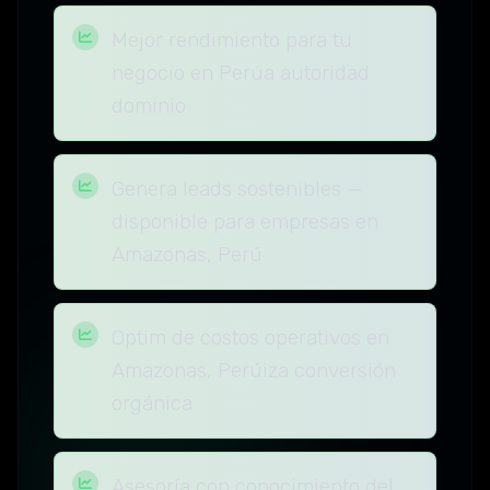
Mejor rendimiento para tu
negocio en Perúa autoridad
dominio
Genera leads sostenibles —
disponible para empresas en
Amazonas, Perú
Optim de costos operativos en
Amazonas, Perúiza conversión
orgánica
Asesoría con conocimiento del