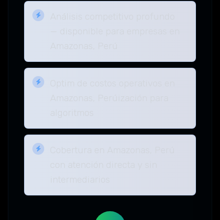
Análisis competitivo profundo
— disponible para empresas en
Amazonas, Perú
Optim de costos operativos en
Amazonas, Perúización para
algoritmos
Cobertura en Amazonas, Perú
con atención directa y sin
intermediarios