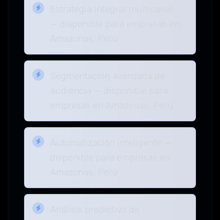
Estrategia integral multicanal
— disponible para empresas en
Amazonas, Perú
Segmentación avanzada de
audiencia — disponible para
empresas en Amazonas, Perú
Automatización inteligente —
disponible para empresas en
Amazonas, Perú
Análisis predictivo de