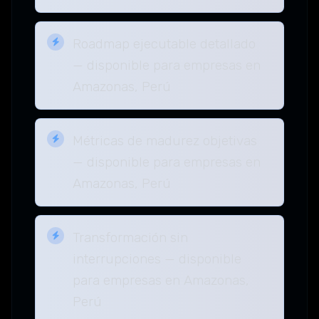
Roadmap ejecutable detallado
— disponible para empresas en
Amazonas, Perú
Métricas de madurez objetivas
— disponible para empresas en
Amazonas, Perú
Transformación sin
interrupciones — disponible
para empresas en Amazonas,
Perú