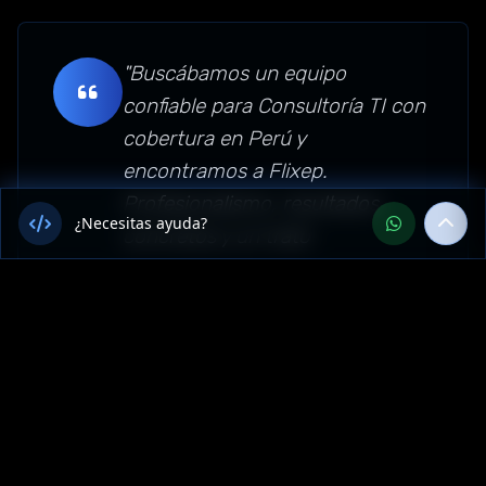
"Buscábamos un equipo
confiable para Consultoría TI con
cobertura en Perú y
encontramos a Flixep.
Profesionalismo, resultados
¿Necesitas ayuda?
concretos y un trato
personalizado que no
esperábamos. Sin dudas los
recomendamos para empresas
de Amazonas, Perú."
Sector: consultoria-ti —
Amazonas, Perú