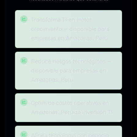
Transforma TI en motor
crecimiento — disponible para
empresas en Amazonas, Perú
Reduce riesgos tecnológicos —
disponible para empresas en
Amazonas, Perú
Optim de costos operativos en
Amazonas, Perúiza inversión TI
Alinea tecnología con negocio