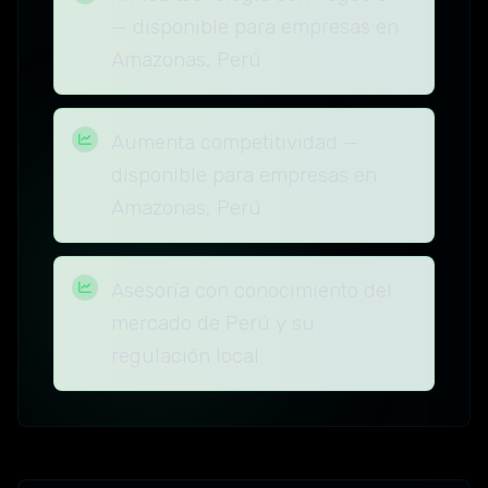
— disponible para empresas en
Amazonas, Perú
Aumenta competitividad —
disponible para empresas en
Amazonas, Perú
Asesoría con conocimiento del
mercado de Perú y su
regulación local