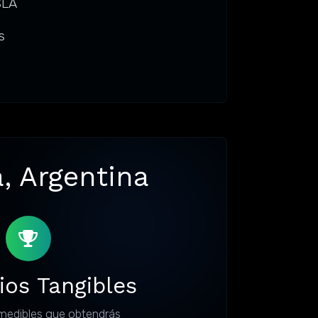
SLA
s
, Argentina
ios Tangibles
medibles que obtendrás