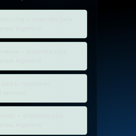
tsourcing — disponible para
ampa, Argentina
rativos — disponible para
ampa, Argentina
 para tu negocio en
 servicios
vendor — disponible para
ampa, Argentina