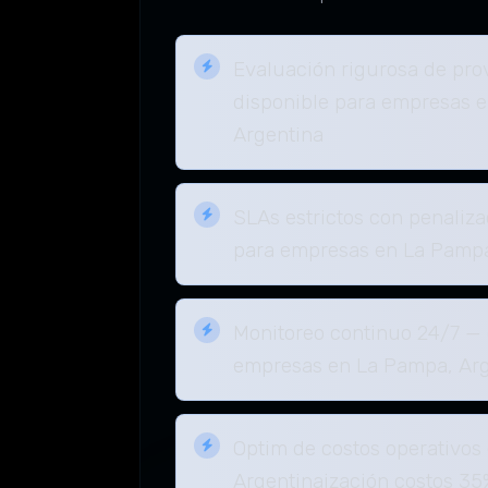
Evaluación rigurosa de pr
disponible para empresas 
Argentina
SLAs estrictos con penaliz
para empresas en La Pampa
Monitoreo continuo 24/7 — 
empresas en La Pampa, Arg
Optim de costos operativos
Argentinaización costos 35