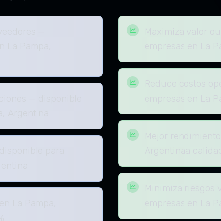
oveedores —
Maximiza valor ou
en La Pampa,
empresas en La P
Reduce costos ope
aciones — disponible
empresas en La P
, Argentina
Mejor rendimiento
disponible para
Argentinaa calidad
entina
Minimiza riesgos 
 en La Pampa,
empresas en La P
%