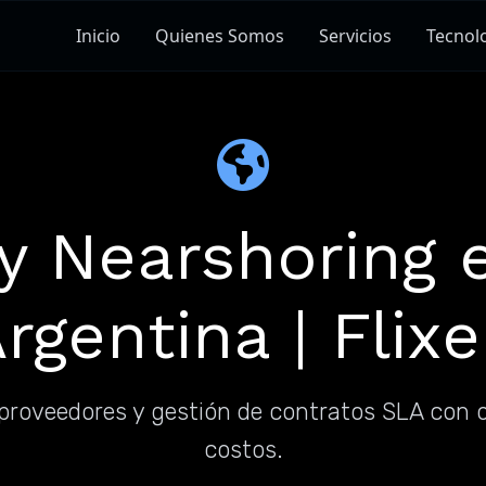
Inicio
Quienes Somos
Servicios
Tecnol
y Nearshoring 
rgentina | Flix
proveedores y gestión de contratos SLA con 
costos.