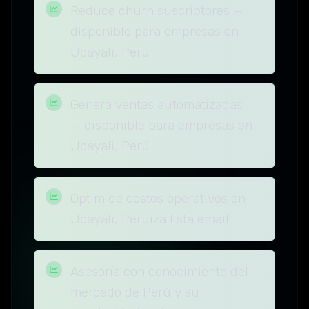
Reduce churn suscriptores —
disponible para empresas en
Ucayali, Perú
Genera ventas automatizadas
— disponible para empresas en
Ucayali, Perú
Optim de costos operativos en
Ucayali, Perúiza lista email
Asesoría con conocimiento del
mercado de Perú y su