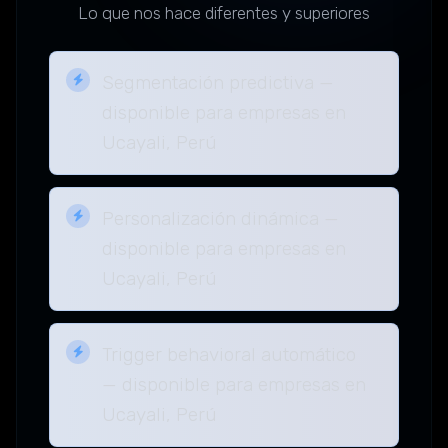
Lo que nos hace diferentes y superiores
Segmentación predictiva —
disponible para empresas en
Ucayali, Perú
Personalización dinámica —
disponible para empresas en
Ucayali, Perú
Trigger behavioral automático
— disponible para empresas en
Ucayali, Perú