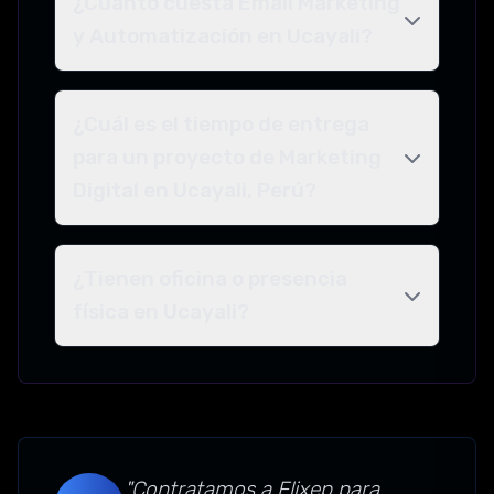
¿Cuánto cuesta Email Marketing
y Automatización en Ucayali?
¿Cuál es el tiempo de entrega
para un proyecto de Marketing
Digital en Ucayali, Perú?
¿Tienen oficina o presencia
física en Ucayali?
"Contratamos a Flixep para