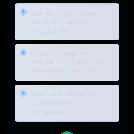
Optim de costos operativos en
Ucayali, Perúización de
entregabilidad
Análisis de engagement
profundo — disponible para
empresas en Ucayali, Perú
Cobertura en Ucayali, Perú
con atención directa y sin
intermediarios