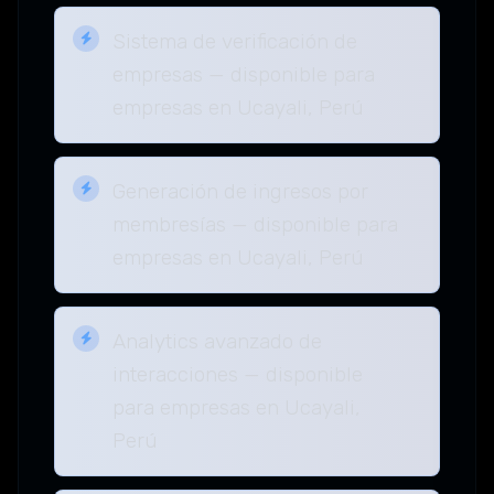
Sistema de verificación de
empresas — disponible para
empresas en Ucayali, Perú
Generación de ingresos por
membresías — disponible para
empresas en Ucayali, Perú
Analytics avanzado de
interacciones — disponible
para empresas en Ucayali,
Perú