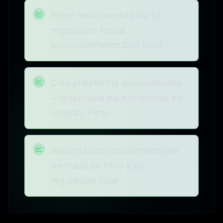
Mejor rendimiento para tu
negocio en Perúa
posicionamiento SEO local
Crea plataforma autosostenible
— disponible para empresas en
Ucayali, Perú
Asesoría con conocimiento del
mercado de Perú y su
regulación local