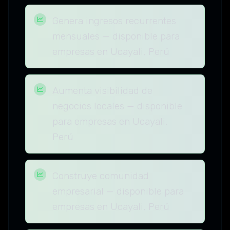
Genera ingresos recurrentes
mensuales — disponible para
empresas en Ucayali, Perú
Aumenta visibilidad de
negocios locales — disponible
para empresas en Ucayali,
Perú
Construye comunidad
empresarial — disponible para
empresas en Ucayali, Perú