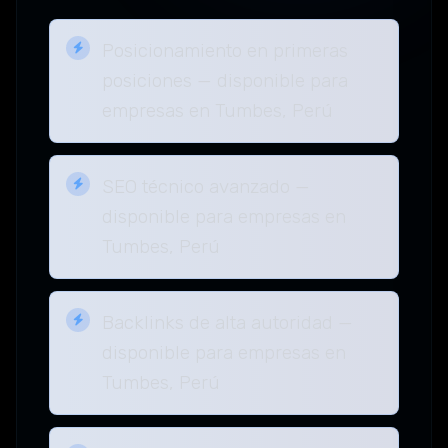
Posicionamiento en primeras
posiciones — disponible para
empresas en Tumbes, Perú
SEO técnico avanzado —
disponible para empresas en
Tumbes, Perú
Backlinks de alta autoridad —
disponible para empresas en
Tumbes, Perú