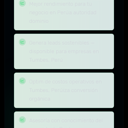
Mejor rendimiento para tu
negocio en Perúa autoridad
dominio
Genera leads sostenibles —
disponible para empresas en
Tumbes, Perú
Optim de costos operativos en
Tumbes, Perúiza conversión
orgánica
Asesoría con conocimiento del