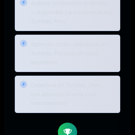
Análisis competitivo profundo
— disponible para empresas en
Tumbes, Perú
Optim de costos operativos en
Tumbes, Perúización para
algoritmos
Cobertura en Tumbes, Perú
con atención directa y sin
intermediarios