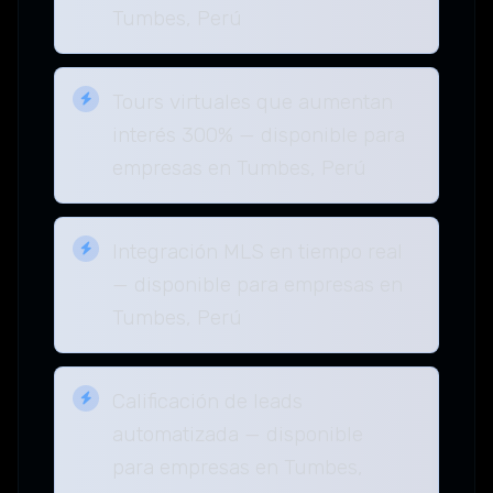
Tumbes, Perú
Tours virtuales que aumentan
interés 300% — disponible para
empresas en Tumbes, Perú
Integración MLS en tiempo real
— disponible para empresas en
Tumbes, Perú
Calificación de leads
automatizada — disponible
para empresas en Tumbes,