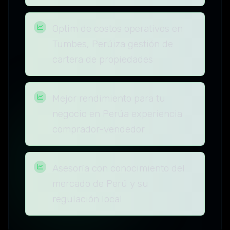
Optim de costos operativos en
Tumbes, Perúiza gestión de
cartera de propiedades
Mejor rendimiento para tu
negocio en Perúa experiencia
comprador-vendedor
Asesoría con conocimiento del
mercado de Perú y su
regulación local