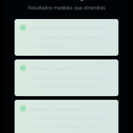
Resultados medibles que obtendrás
Reduce tiempo de venta 40%
— disponible para empresas en
Tumbes, Perú
Aumenta valor de cierre de
propiedades — disponible para
empresas en Tumbes, Perú
Genera 5x más leads
cualificados — disponible para
empresas en Tumbes, Perú