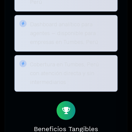
Perú
Dashboard analítico para
agentes — disponible para
empresas en Tumbes, Perú
Cobertura en Tumbes, Perú
con atención directa y sin
intermediarios
Beneficios Tangibles