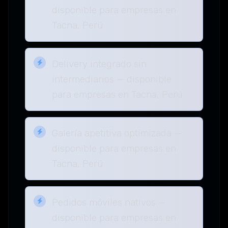
disponible para empresas en
Tacna, Perú
Delivery integrado sin
intermediarios — disponible
para empresas en Tacna, Perú
Galería apetitiva optimizada —
disponible para empresas en
Tacna, Perú
Pedidos móviles nativos —
disponible para empresas en