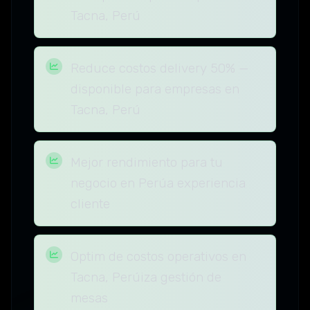
Tacna, Perú
Reduce costos delivery 50% —
disponible para empresas en
Tacna, Perú
Mejor rendimiento para tu
negocio en Perúa experiencia
cliente
Optim de costos operativos en
Tacna, Perúiza gestión de
mesas