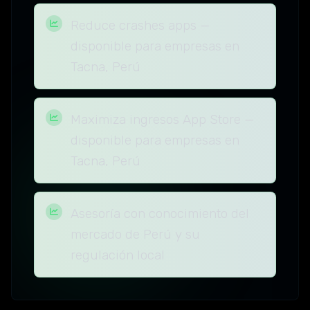
Reduce crashes apps —
disponible para empresas en
Tacna, Perú
Maximiza ingresos App Store —
disponible para empresas en
Tacna, Perú
Asesoría con conocimiento del
mercado de Perú y su
regulación local