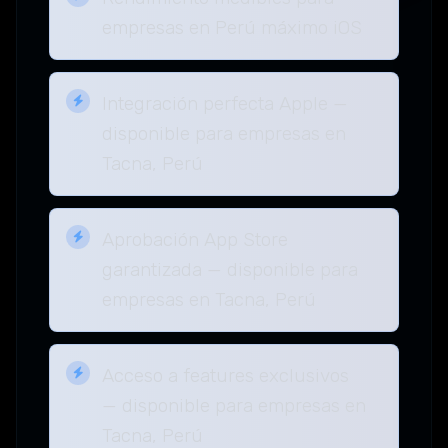
empresas en Perú máximo iOS
Integración perfecta Apple —
disponible para empresas en
Tacna, Perú
Aprobación App Store
garantizada — disponible para
empresas en Tacna, Perú
Acceso a features exclusivos
— disponible para empresas en
Tacna, Perú