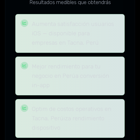
Resultados medibles que obtendrás
Aumenta satisfacción usuarios
iOS — disponible para
empresas en Tacna, Perú
Mejor rendimiento para tu
negocio en Perúa conversión
in-app
Optim de costos operativos en
Tacna, Perúiza rendimiento
dispositivo