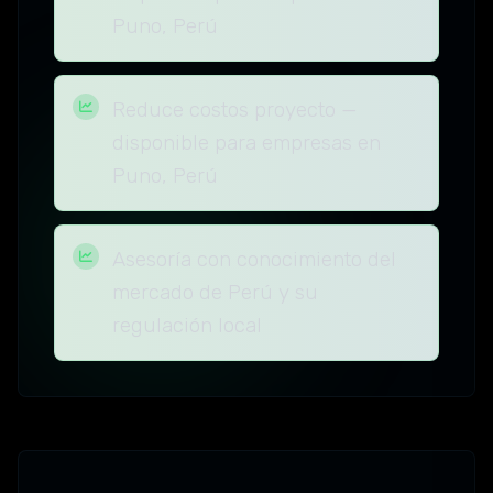
Puno, Perú
Reduce costos proyecto —
disponible para empresas en
Puno, Perú
Asesoría con conocimiento del
mercado de Perú y su
regulación local