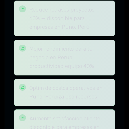
Reduce retrasos proyectos
60% — disponible para
empresas en Puno, Perú
Mejor rendimiento para tu
negocio en Perúa
productividad equipo 40%
Optim de costos operativos en
Puno, Perúiza uso recursos
Aumenta satisfacción cliente —
disponible para empresas en