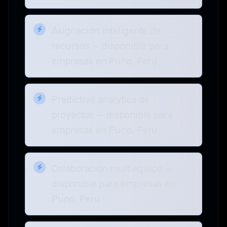
Asignación inteligente de
recursos — disponible para
empresas en Puno, Perú
Predictive analytics de
proyectos — disponible para
empresas en Puno, Perú
Colaboración multiequipo —
disponible para empresas en
Puno, Perú