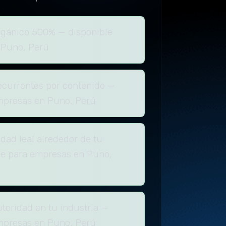
rgánico 500% — disponible
 Puno, Perú
ecurrentes por contenido —
mpresas en Puno, Perú
ad leal alrededor de tu
le para empresas en Puno,
toridad en tu industria —
mpresas en Puno, Perú