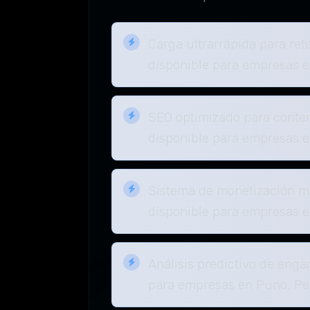
Carga ultrarrápida para ret
disponible para empresas 
SEO optimizado para conten
disponible para empresas 
Sistema de monetización mú
disponible para empresas 
Análisis predictivo de eng
para empresas en Puno, Pe