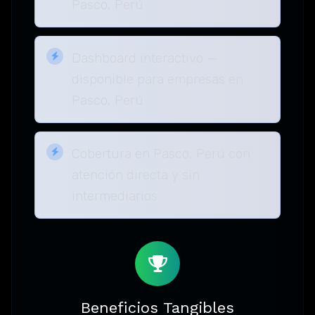
Pasco, Perú
Dashboard interactivo —
disponible para empresas en
Pasco, Perú
Cobertura en Pasco, Perú con
atención directa y sin
intermediarios
Beneficios Tangibles