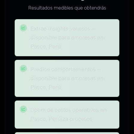
Resultados medibles que obtendrás
Extrae insights valiosos —
disponible para empresas en
Pasco, Perú
Predice comportamientos —
disponible para empresas en
Pasco, Perú
Optim de costos operativos en
Pasco, Perúiza procesos