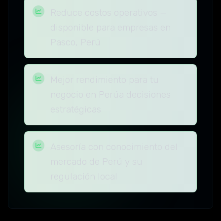
Reduce costos operativos —
disponible para empresas en
Pasco, Perú
Mejor rendimiento para tu
negocio en Perúa decisiones
estratégicas
Asesoría con conocimiento del
mercado de Perú y su
regulación local