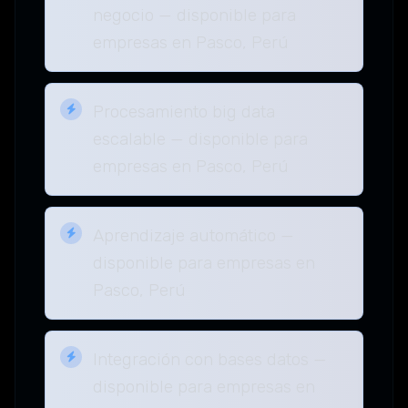
negocio — disponible para
empresas en Pasco, Perú
Procesamiento big data
escalable — disponible para
empresas en Pasco, Perú
Aprendizaje automático —
disponible para empresas en
Pasco, Perú
Integración con bases datos —
disponible para empresas en