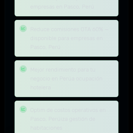
empresas en Pasco, Perú
Reduce comisiones OTA 60% —
disponible para empresas en
Pasco, Perú
Mejor rendimiento para tu
negocio en Perúa ocupación
hotelera
Optim de costos operativos en
Pasco, Perúiza gestión de
habitaciones