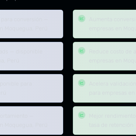
 para conversión —
Aumenta conversi
en Moquegua, Perú
empresas en Moq
ads — disponible
Reduce costo de a
a, Perú
empresas en Moq
sponible para
Acelera validació
erú
para empresas en
portamiento —
Mejor rendimiento
en Moquegua, Perú
tasa de retención