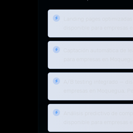
Landing pages optimizadas
disponible para empresas 
Captación automática de le
para empresas en Moquegu
A/B testing integrado — di
empresas en Moquegua, P
Análisis predictivo de com
disponible para empresas 