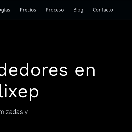
ogías
Precios
Proceso
Blog
Contacto
dedores en
lixep
imizadas y