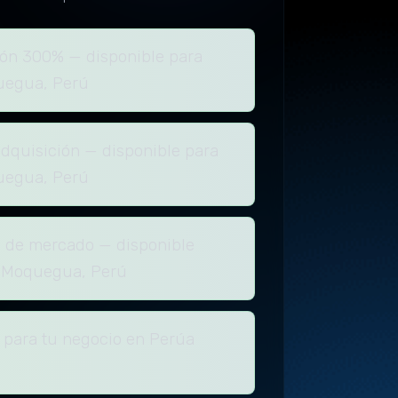
ón 300% — disponible para
uegua, Perú
dquisición — disponible para
uegua, Perú
n de mercado — disponible
 Moquegua, Perú
 para tu negocio en Perúa