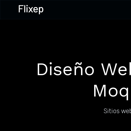
Diseño We
Moqu
Sitios we