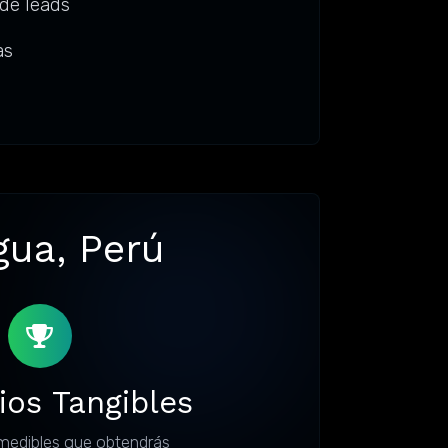
de leads
as
gua, Perú
ios Tangibles
medibles que obtendrás