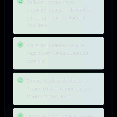
Reduce dependencia
publicidad paga — disponible
para empresas en Madre de
Dios, Perú
Mejor rendimiento para tu
negocio en Perúa autoridad
dominio
Genera leads sostenibles —
disponible para empresas en
Madre de Dios, Perú
Optim de costos operativos en