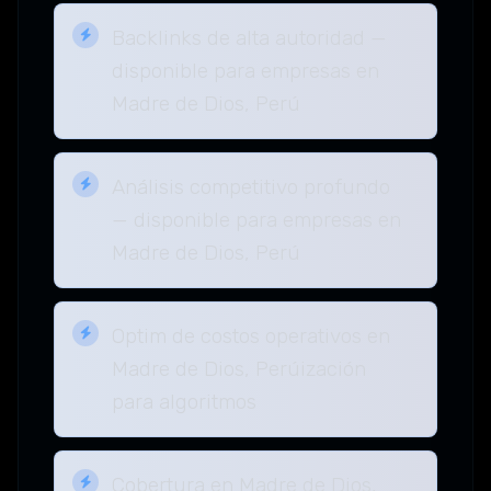
Backlinks de alta autoridad —
disponible para empresas en
Madre de Dios, Perú
Análisis competitivo profundo
— disponible para empresas en
Madre de Dios, Perú
Optim de costos operativos en
Madre de Dios, Perúización
para algoritmos
Cobertura en Madre de Dios,