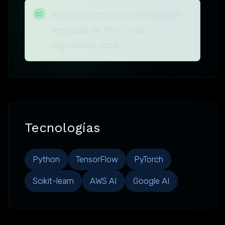
Asesoría con conocimiento del
mercado de Perú y su
regulación local
Tecnologías
Python
TensorFlow
PyTorch
Scikit-learn
AWS AI
Google AI