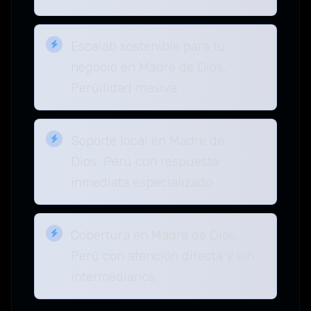
Escalab sostenible para tu
negocio en Madre de Dios,
Perúilidad masiva
Soporte local en Madre de
Dios, Perú con respuesta
inmediata especializado
Cobertura en Madre de Dios,
Perú con atención directa y sin
intermediarios