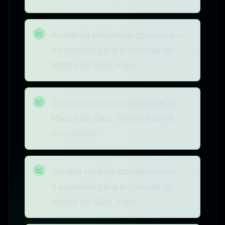
Aumenta eficiencia operativa —
disponible para empresas en
Madre de Dios, Perú
Optim de costos operativos en
Madre de Dios, Perúiza toma
decisiones
Genera ventaja competitiva —
disponible para empresas en
Madre de Dios, Perú