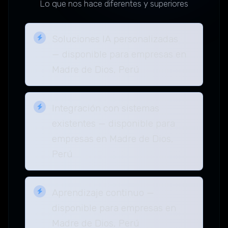
Lo que nos hace diferentes y superiores
Soluciones IA personalizadas
— disponible para empresas en
Madre de Dios, Perú
Integración con sistemas
existentes — disponible para
empresas en Madre de Dios,
Perú
Aprendizaje continuo —
disponible para empresas en
Madre de Dios, Perú