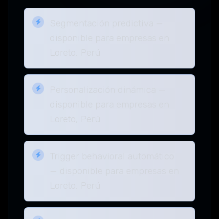
Segmentación predictiva —
disponible para empresas en
Loreto, Perú
Personalización dinámica —
disponible para empresas en
Loreto, Perú
Trigger behavioral automático
— disponible para empresas en
Loreto, Perú