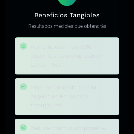
Beneficios Tangibles
Resultados medibles que obtendrás
Aumenta open rate 60% —
disponible para empresas en
Loreto, Perú
Mejor rendimiento para tu
negocio en Perúa click-
through rate
Reduce churn suscriptores —