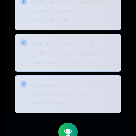
Optim de costos operativos en
Loreto, Perúización de
entregabilidad
Análisis de engagement
profundo — disponible para
empresas en Loreto, Perú
Cobertura en Loreto, Perú con
atención directa y sin
intermediarios