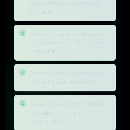
disponible para empresas en
Loreto, Perú
Genera ventas automatizadas
— disponible para empresas en
Loreto, Perú
Optim de costos operativos en
Loreto, Perúiza lista email
Asesoría con conocimiento del
mercado de Perú y su
regulación local