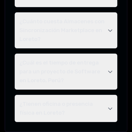
¿Cuánto cuesta Almacenes con
Sincronización Marketplace en
Loreto?
¿Cuál es el tiempo de entrega
para un proyecto de Software
en Loreto, Perú?
¿Tienen oficina o presencia
física en Loreto?