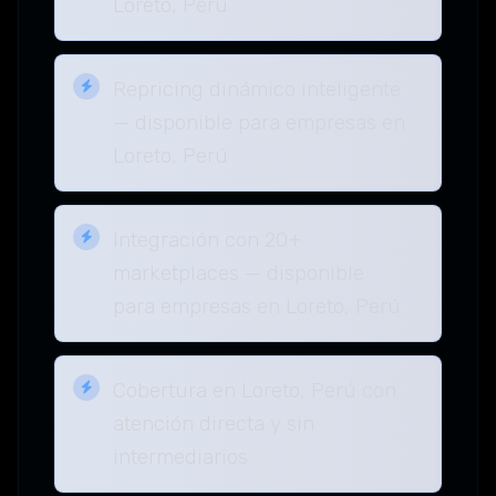
Loreto, Perú
Repricing dinámico inteligente
— disponible para empresas en
Loreto, Perú
Integración con 20+
marketplaces — disponible
para empresas en Loreto, Perú
Cobertura en Loreto, Perú con
atención directa y sin
intermediarios