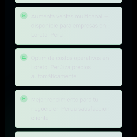
Aumenta ventas multicanal —
disponible para empresas en
Loreto, Perú
Optim de costos operativos en
Loreto, Perúiza precios
automáticamente
Mejor rendimiento para tu
negocio en Perúa satisfacción
cliente