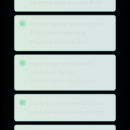
para empresas en Lima, Perú
Reduce tiempo administrativo
60% — disponible para
empresas en Lima, Perú
Mejor rendimiento para tu
negocio en Perúa
comunicación con clientes
Optim de costos operativos en
Lima, Perúiza gestión de casos