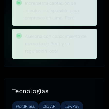
Incrementa captación de
clientes — disponible para
empresas en Lima, Perú
Asesoría con conocimiento del
mercado de Perú y su
regulación local
Tecnologías
WordPress
Clio API
LawPay