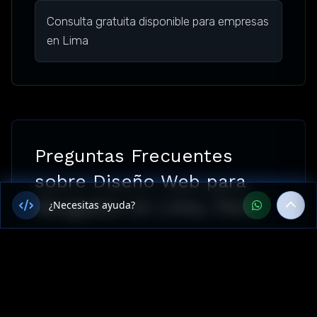
Consulta gratuita disponible para empresas
en Lima
Preguntas Frecuentes
sobre Diseño Web para
Abogados en Lima, Perú
¿Necesitas ayuda?
¿Ofrecen Diseño Web para
Abogados en Lima, Perú?