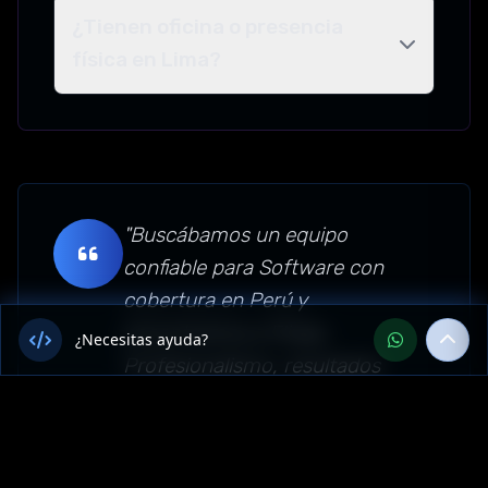
¿Tienen oficina o presencia
física en Lima?
"Buscábamos un equipo
confiable para Software con
cobertura en Perú y
encontramos a Flixep.
¿Necesitas ayuda?
Profesionalismo, resultados
concretos y un trato
personalizado que no
esperábamos. Sin dudas los