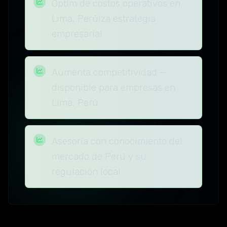
Optim de costos operativos en
Lima, Perúiza estrategia
empresarial
Aumenta competitividad —
disponible para empresas en
Lima, Perú
Asesoría con conocimiento del
mercado de Perú y su
regulación local