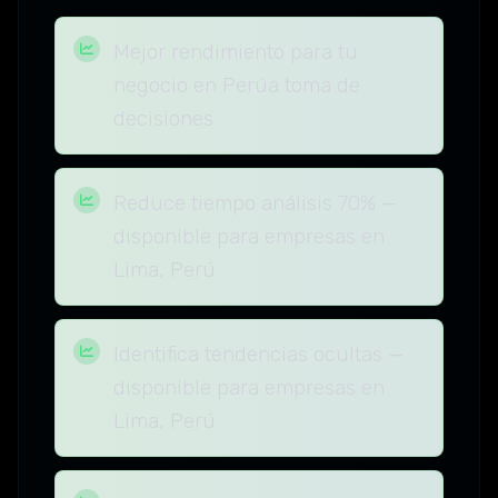
Mejor rendimiento para tu
negocio en Perúa toma de
decisiones
Reduce tiempo análisis 70% —
disponible para empresas en
Lima, Perú
Identifica tendencias ocultas —
disponible para empresas en
Lima, Perú