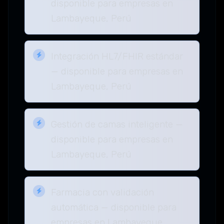
disponible para empresas en
Lambayeque, Perú
Integración HL7/FHIR estándar
— disponible para empresas en
Lambayeque, Perú
Gestión de camas inteligente —
disponible para empresas en
Lambayeque, Perú
Farmacia con validación
automática — disponible para
empresas en Lambayeque,