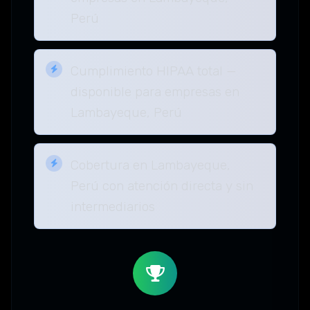
Perú
Cumplimiento HIPAA total —
disponible para empresas en
Lambayeque, Perú
Cobertura en Lambayeque,
Perú con atención directa y sin
intermediarios