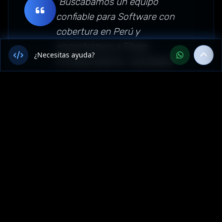
"Buscábamos un equipo
confiable para Software con
cobertura en Perú y
encontramos a Flixep.
¿Necesitas ayuda?
Profesionalismo, resultados
concretos y un trato
personalizado que no
esperábamos. Sin dudas los
recomendamos para empresas
de Lambayeque, Perú."
Sector: software —
Lambayeque, Perú