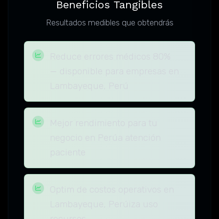
Beneficios Tangibles
Resultados medibles que obtendrás
Reduce errores médicos 80%
— disponible para empresas en
Lambayeque, Perú
Mejor rendimiento para tu
negocio en Perúa atención
paciente
Optim de costos operativos en
Lambayeque, Perúiza uso
recursos