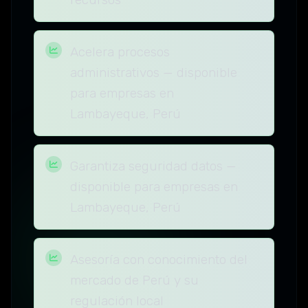
Acelera procesos
administrativos — disponible
para empresas en
Lambayeque, Perú
Garantiza seguridad datos —
disponible para empresas en
Lambayeque, Perú
Asesoría con conocimiento del
mercado de Perú y su
regulación local