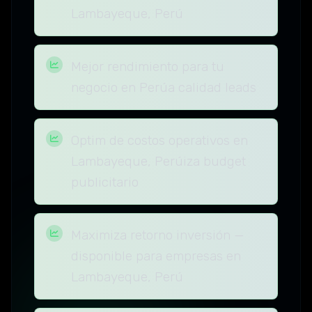
Lambayeque, Perú
Mejor rendimiento para tu
negocio en Perúa calidad leads
Optim de costos operativos en
Lambayeque, Perúiza budget
publicitario
Maximiza retorno inversión —
disponible para empresas en
Lambayeque, Perú