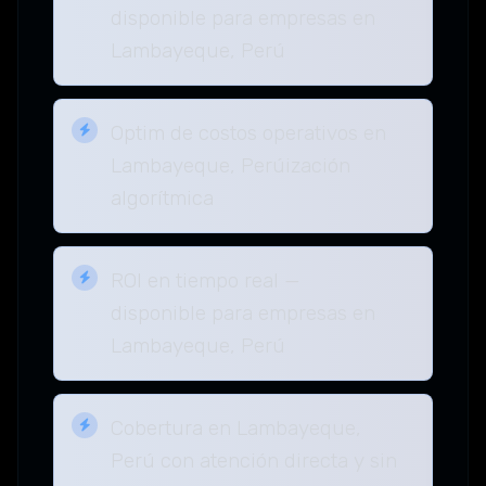
disponible para empresas en
Lambayeque, Perú
Optim de costos operativos en
Lambayeque, Perúización
algorítmica
ROI en tiempo real —
disponible para empresas en
Lambayeque, Perú
Cobertura en Lambayeque,
Perú con atención directa y sin