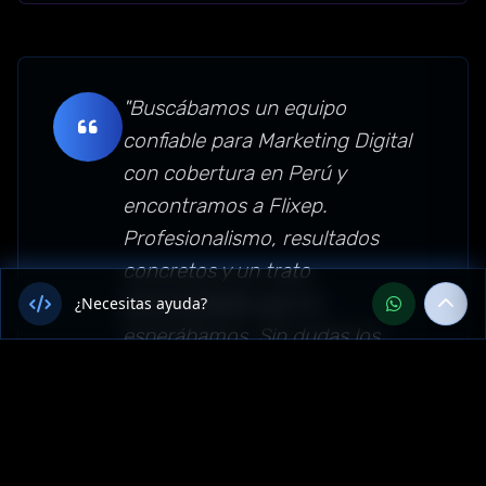
"Buscábamos un equipo
confiable para Marketing Digital
con cobertura en Perú y
encontramos a Flixep.
Profesionalismo, resultados
concretos y un trato
personalizado que no
¿Necesitas ayuda?
esperábamos. Sin dudas los
recomendamos para empresas
de Lambayeque, Perú."
Sector: marketing-digital —
Lambayeque, Perú