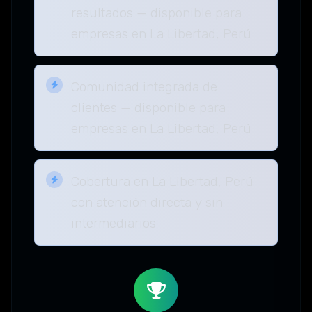
resultados — disponible para
empresas en La Libertad, Perú
Comunidad integrada de
clientes — disponible para
empresas en La Libertad, Perú
Cobertura en La Libertad, Perú
con atención directa y sin
intermediarios