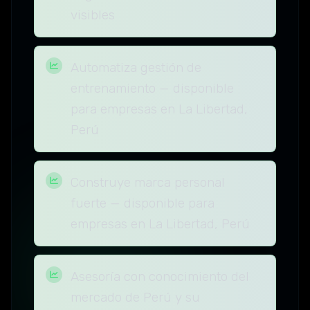
visibles
Automatiza gestión de
entrenamiento — disponible
para empresas en La Libertad,
Perú
Construye marca personal
fuerte — disponible para
empresas en La Libertad, Perú
Asesoría con conocimiento del
mercado de Perú y su