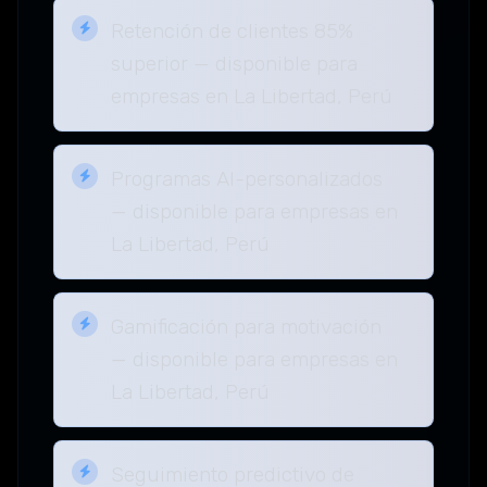
Retención de clientes 85%
superior — disponible para
empresas en La Libertad, Perú
Programas AI-personalizados
— disponible para empresas en
La Libertad, Perú
Gamificación para motivación
— disponible para empresas en
La Libertad, Perú
Seguimiento predictivo de