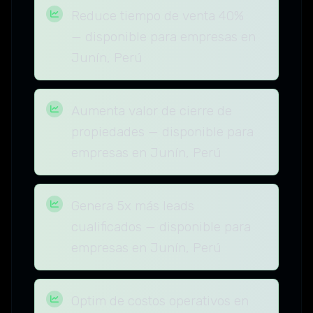
Reduce tiempo de venta 40%
— disponible para empresas en
Junín, Perú
Aumenta valor de cierre de
propiedades — disponible para
empresas en Junín, Perú
Genera 5x más leads
cualificados — disponible para
empresas en Junín, Perú
Optim de costos operativos en