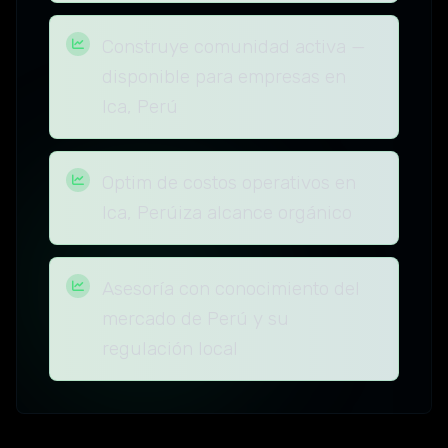
Construye comunidad activa —
disponible para empresas en
Ica, Perú
Optim de costos operativos en
Ica, Perúiza alcance orgánico
Asesoría con conocimiento del
mercado de Perú y su
regulación local