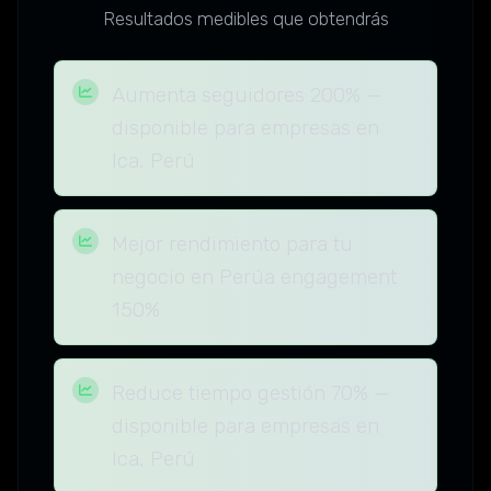
Resultados medibles que obtendrás
Aumenta seguidores 200% —
disponible para empresas en
Ica, Perú
Mejor rendimiento para tu
negocio en Perúa engagement
150%
Reduce tiempo gestión 70% —
disponible para empresas en
Ica, Perú