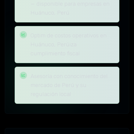
— disponible para empresas en
Huánuco, Perú
Optim de costos operativos en
Huánuco, Perúiza
cumplimiento fiscal
Asesoría con conocimiento del
mercado de Perú y su
regulación local