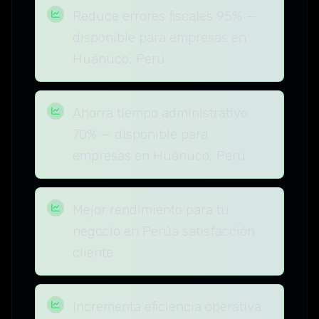
Reduce errores fiscales 95% —
disponible para empresas en
Huánuco, Perú
Ahorra tiempo administrativo
70% — disponible para
empresas en Huánuco, Perú
Mejor rendimiento para tu
negocio en Perúa satisfacción
cliente
Incrementa eficiencia operativa