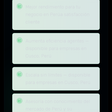
Mejor rendimiento para tu
negocio en Perúa satisfacción
cliente
Aumenta eficiencia agentes —
disponible para empresas en
Cusco, Perú
Escala sin límites — disponible
para empresas en Cusco, Perú
Asesoría con conocimiento del
mercado de Perú y su