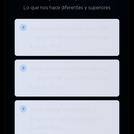
Lo que nos hace diferentes y superiores
Conversación human-like 95%
— disponible para empresas en
Cusco, Perú
Integración con 100+ sistemas
— disponible para empresas en
Cusco, Perú
Aprendizaje automático —
disponible para empresas en
Cusco, Perú