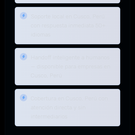
Soporte local en Cusco, Perú
con respuesta inmediata 50+
idiomas
Handoff inteligente a humanos
— disponible para empresas en
Cusco, Perú
Cobertura en Cusco, Perú con
atención directa y sin
intermediarios