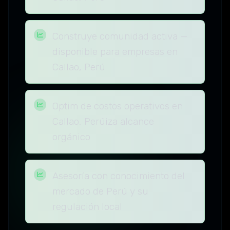
Construye comunidad activa —
disponible para empresas en
Callao, Perú
Optim de costos operativos en
Callao, Perúiza alcance
orgánico
Asesoría con conocimiento del
mercado de Perú y su
regulación local