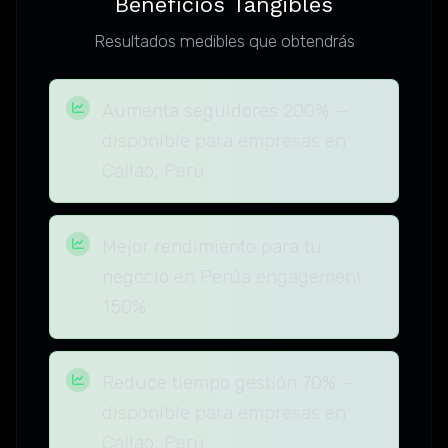
Beneficios Tangibles
Resultados medibles que obtendrás
Aumenta seguidores 200% —
disponible para empresas en
Callao, Perú
Mejor rendimiento para tu
negocio en Perúa engagement
150%
Reduce tiempo gestión 70% —
disponible para empresas en
Callao, Perú