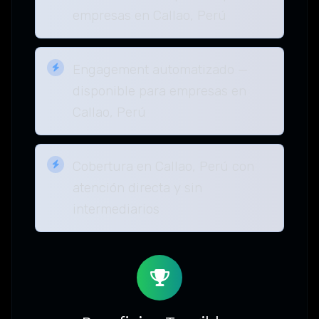
empresas en Callao, Perú
Engagement automatizado —
disponible para empresas en
Callao, Perú
Cobertura en Callao, Perú con
atención directa y sin
intermediarios