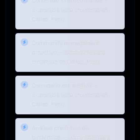
Contenido viral optimizado —
disponible para empresas en
Callao, Perú
Community management
proactivo — disponible para
empresas en Callao, Perú
Calendario estratégico —
disponible para empresas en
Callao, Perú
Análisis predictivo de
tendencias — disponible para