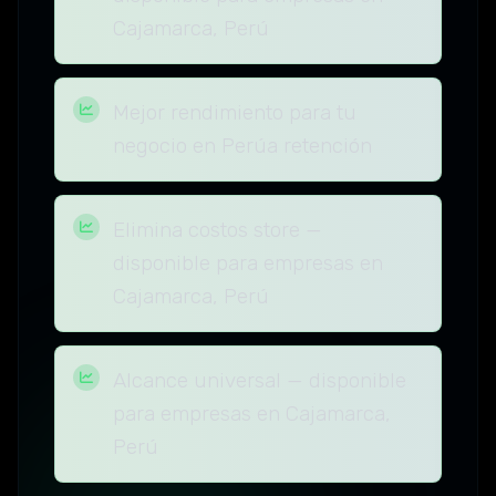
Cajamarca, Perú
Mejor rendimiento para tu
negocio en Perúa retención
Elimina costos store —
disponible para empresas en
Cajamarca, Perú
Alcance universal — disponible
para empresas en Cajamarca,
Perú