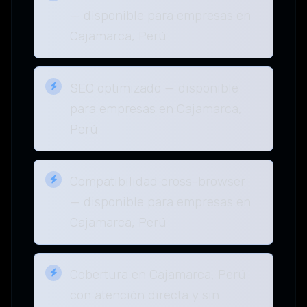
— disponible para empresas en
Cajamarca, Perú
SEO optimizado — disponible
para empresas en Cajamarca,
Perú
Compatibilidad cross-browser
— disponible para empresas en
Cajamarca, Perú
Cobertura en Cajamarca, Perú
con atención directa y sin