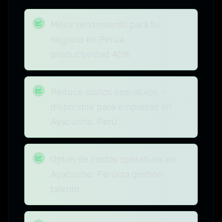
Mejor rendimiento para tu
negocio en Perúa
productividad 40%
Reduce costos operativos —
disponible para empresas en
Ayacucho, Perú
Optim de costos operativos en
Ayacucho, Perúiza gestión
talento