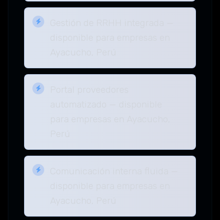
Gestión de RRHH integrada —
disponible para empresas en
Ayacucho, Perú
Portal proveedores
automatizado — disponible
para empresas en Ayacucho,
Perú
Comunicación interna fluida —
disponible para empresas en
Ayacucho, Perú