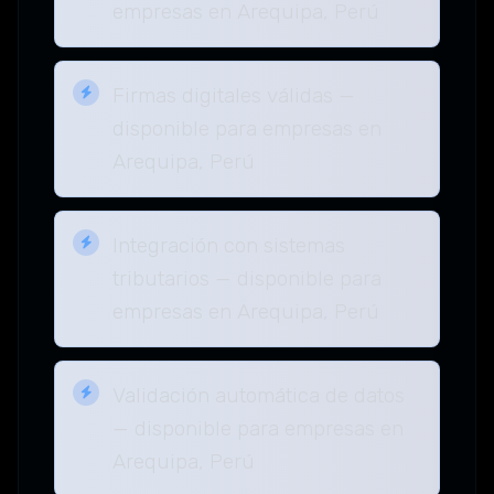
empresas en Arequipa, Perú
Firmas digitales válidas —
disponible para empresas en
Arequipa, Perú
Integración con sistemas
tributarios — disponible para
empresas en Arequipa, Perú
Validación automática de datos
— disponible para empresas en
Arequipa, Perú