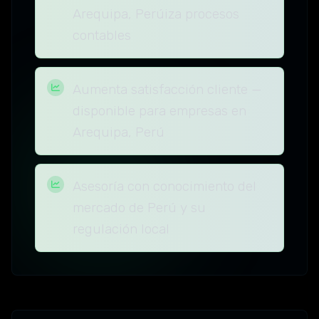
Arequipa, Perúiza procesos
contables
Aumenta satisfacción cliente —
disponible para empresas en
Arequipa, Perú
Asesoría con conocimiento del
mercado de Perú y su
regulación local