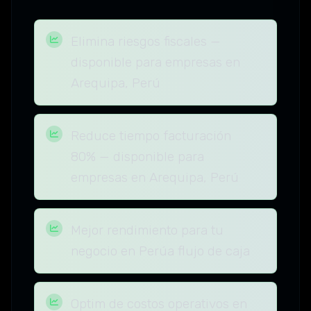
Elimina riesgos fiscales —
disponible para empresas en
Arequipa, Perú
Reduce tiempo facturación
80% — disponible para
empresas en Arequipa, Perú
Mejor rendimiento para tu
negocio en Perúa flujo de caja
Optim de costos operativos en