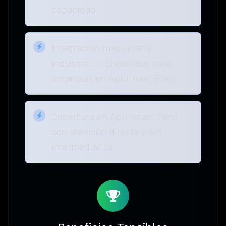
capacidad
Integración maquinaria
industrial — disponible para
empresas en Apurímac, Perú
Cobertura en Apurímac, Perú
con atención directa y sin
intermediarios