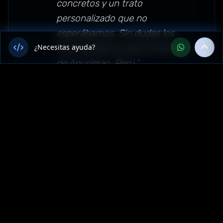
concretos y un trato
personalizado que no
esperábamos. Sin dudas los
¿Necesitas ayuda?
recomendamos para empresas
de Apurímac, Perú."
Sector: software — Apurímac,
Perú
Más Servicios de Software