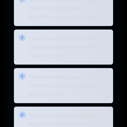
real — disponible para
empresas en Apurímac, Perú
Calidad automatizada con IA —
disponible para empresas en
Apurímac, Perú
Mantenimiento predictivo IoT —
disponible para empresas en
Apurímac, Perú
Optim de costos operativos en
Apurímac, Perúización de