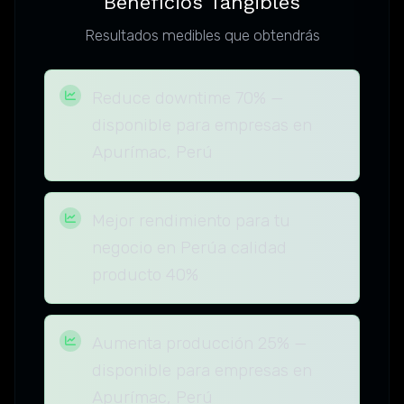
Beneficios Tangibles
Resultados medibles que obtendrás
Reduce downtime 70% —
disponible para empresas en
Apurímac, Perú
Mejor rendimiento para tu
negocio en Perúa calidad
producto 40%
Aumenta producción 25% —
disponible para empresas en
Apurímac, Perú