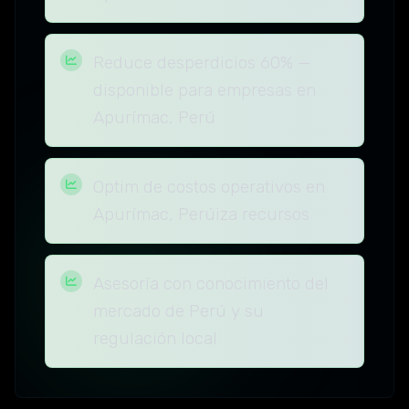
Reduce desperdicios 60% —
disponible para empresas en
Apurímac, Perú
Optim de costos operativos en
Apurímac, Perúiza recursos
Asesoría con conocimiento del
mercado de Perú y su
regulación local