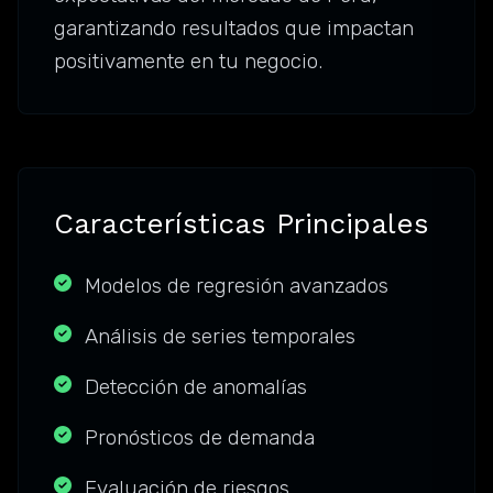
garantizando resultados que impactan
positivamente en tu negocio.
Características Principales
Modelos de regresión avanzados
Análisis de series temporales
Detección de anomalías
Pronósticos de demanda
Evaluación de riesgos