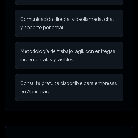
Comunicación directa: videollamada, chat
y soporte por email
Metodología de trabajo: ágil, con entregas
incrementales y visibles
Consulta gratuita disponible para empresas
en Apurímac