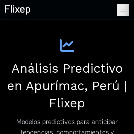
Análisis Predictivo
en Apurímac, Perú |
Flixep
Modelos predictivos para anticipar
tendencias, comportamientos y