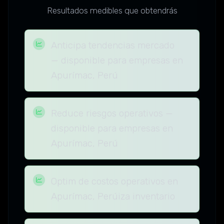
Resultados medibles que obtendrás
Anticipa tendencias mercado
— disponible para empresas en
Apurímac, Perú
Reduce riesgos operativos —
disponible para empresas en
Apurímac, Perú
Optim de costos operativos en
Apurímac, Perúiza inventario