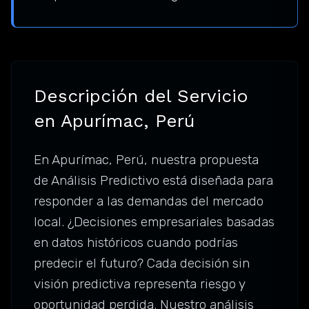
Descripción del Servicio
en Apurímac, Perú
En Apurímac, Perú, nuestra propuesta
de Análisis Predictivo está diseñada para
responder a las demandas del mercado
local. ¿Decisiones empresariales basadas
en datos históricos cuando podrías
predecir el futuro? Cada decisión sin
visión predictiva representa riesgo y
oportunidad perdida. Nuestro análisis