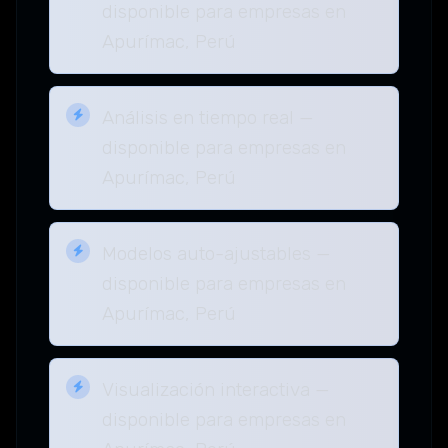
disponible para empresas en
Apurímac, Perú
Análisis en tiempo real —
disponible para empresas en
Apurímac, Perú
Modelos auto-ajustables —
disponible para empresas en
Apurímac, Perú
Visualización interactiva —
disponible para empresas en