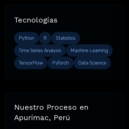
Tecnologías
Python
R
Statistics
Time Series Analysis
Machine Learning
TensorFlow
PyTorch
Data Science
Nuestro Proceso en
Apurímac, Perú