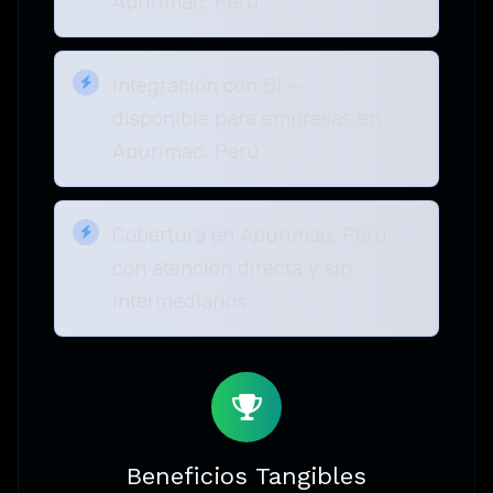
Apurímac, Perú
Integración con BI —
disponible para empresas en
Apurímac, Perú
Cobertura en Apurímac, Perú
con atención directa y sin
intermediarios
Beneficios Tangibles