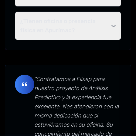
¿Tienen oficina o presencia
física en Apurímac?
"Contratamos a Flixep para
nuestro proyecto de Análisis
Predictivo y la experiencia fue
excelente. Nos atendieron con la
misma dedicación que si
estuviéramos en su oficina. Su
conocimiento del mercado de