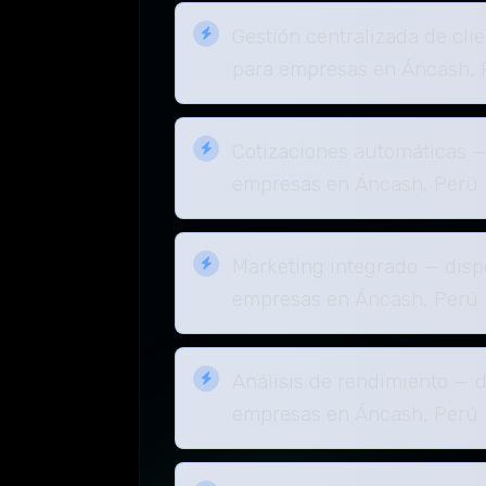
Gestión centralizada de cli
para empresas en Áncash, 
Cotizaciones automáticas —
empresas en Áncash, Perú
Marketing integrado — disp
empresas en Áncash, Perú
Análisis de rendimiento — d
empresas en Áncash, Perú