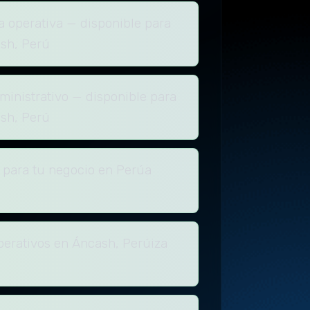
a operativa — disponible para
sh, Perú
inistrativo — disponible para
sh, Perú
 para tu negocio en Perúa
perativos en Áncash, Perúiza