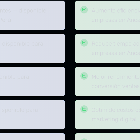
entes — disponible
Aumenta eficienci
Perú
empresas en Ánca
 disponible para
Reduce tiempo adm
empresas en Ánca
onible para
Mejor rendimiento
conversión ventas
isponible para
Optim de costos o
marketing digital