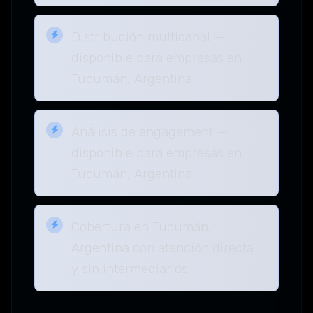
Distribución multicanal —
disponible para empresas en
Tucumán, Argentina
Análisis de engagement —
disponible para empresas en
Tucumán, Argentina
Cobertura en Tucumán,
Argentina con atención directa
y sin intermediarios