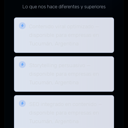
Lo que nos hace diferentes y superiores
Contenido viral optimizado —
disponible para empresas en
Tucumán, Argentina
Storytelling persuasivo —
disponible para empresas en
Tucumán, Argentina
SEO integrado en contenido —
disponible para empresas en
Tucumán, Argentina