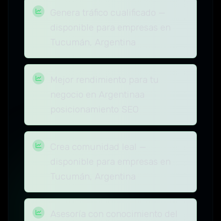
Genera tráfico cualificado —
disponible para empresas en
Tucumán, Argentina
Mejor rendimiento para tu
negocio en Argentinaa
posicionamiento SEO
Crea comunidad leal —
disponible para empresas en
Tucumán, Argentina
Asesoría con conocimiento del