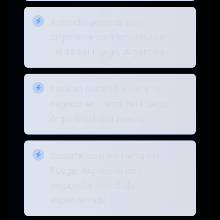
Aprendizaje continuo —
disponible para empresas en
Tierra del Fuego, Argentina
Escalab sostenible para tu
negocio en Tierra del Fuego,
Argentinailidad masiva
Soporte local en Tierra del
Fuego, Argentina con
respuesta inmediata
especializado