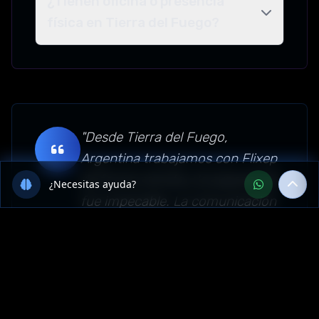
¿Tienen oficina o presencia
física en Tierra del Fuego?
"Desde Tierra del Fuego,
Argentina trabajamos con Flixep
de forma remota y la experiencia
¿Necesitas ayuda?
fue impecable. La comunicación
fue fluida, entendieron nuestras
necesidades y el proyecto de
Inteligencia Artificial quedó
funcionando perfecto.
Recomendamos su servicio en