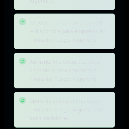
Argentina
Reduce errores humanos 90%
— disponible para empresas en
Tierra del Fuego, Argentina
Aumenta eficiencia operativa —
disponible para empresas en
Tierra del Fuego, Argentina
Optim de costos operativos en
Tierra del Fuego, Argentinaiza
toma decisiones