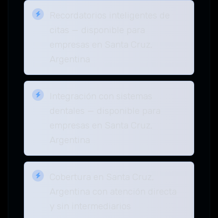
Recordatorios inteligentes de
citas — disponible para
empresas en Santa Cruz,
Argentina
Integración con sistemas
dentales — disponible para
empresas en Santa Cruz,
Argentina
Cobertura en Santa Cruz,
Argentina con atención directa
y sin intermediarios