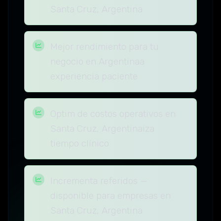
Santa Cruz, Argentina
Mejor rendimiento para tu
negocio en Argentinaa
experiencia paciente
Optim de costos operativos en
Santa Cruz, Argentinaiza
tiempo clínico
Incrementa referidos —
disponible para empresas en
Santa Cruz, Argentina