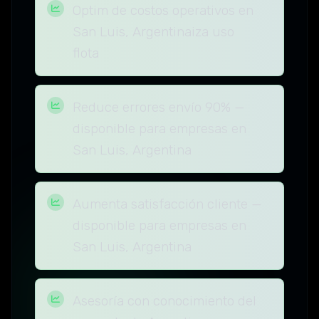
Optim de costos operativos en
San Luis, Argentinaiza uso
flota
Reduce errores envío 90% —
disponible para empresas en
San Luis, Argentina
Aumenta satisfacción cliente —
disponible para empresas en
San Luis, Argentina
Asesoría con conocimiento del