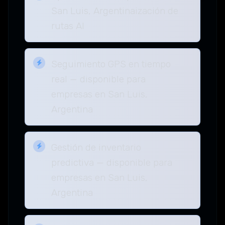
San Luis, Argentinaización de
rutas AI
Seguimiento GPS en tiempo
real — disponible para
empresas en San Luis,
Argentina
Gestión de inventario
predictiva — disponible para
empresas en San Luis,
Argentina