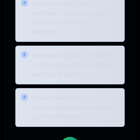
Integración WMS-TMS
unificada — disponible para
empresas en San Luis,
Argentina
Dashboard logístico completo
— disponible para empresas en
San Luis, Argentina
Cobertura en San Luis,
Argentina con atención directa
y sin intermediarios